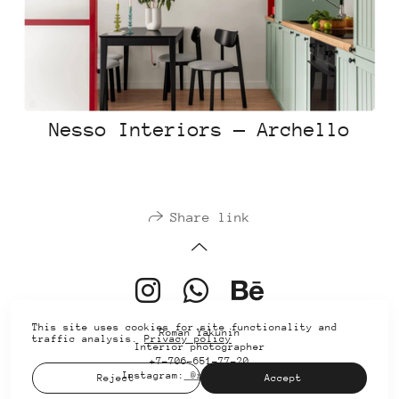
Nesso Interiors — Archello
Share link
This site uses cookies for site functionality and
Roman Yakunin
traffic analysis.
Privacy policy
Interior photographer
+7-706-651-77-20
Instagram:
@romeindaworld
Reject
Accept