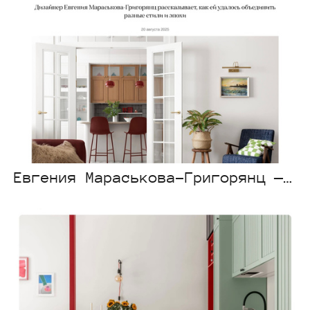
Евгения Мараськова-Григорянц — myDecor