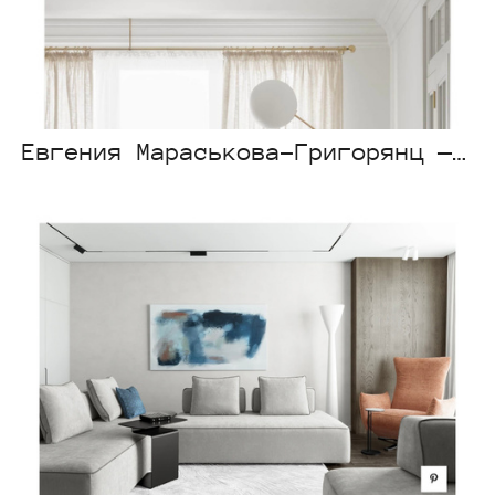
Евгения Мараськова-Григорянц — Architect & Interiors India