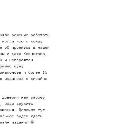
няли решение работать
 могли что к концу
е 50 проектов в нашем
ны и даже Кокчетава,
н и невероятен
ринёс кучу
знакомств и более 15
х изданиях о дизайне
 доверил нам заботу
, рады дружить
ошения. Делимся тут
альное будем ждать
лайн изданий 🌐