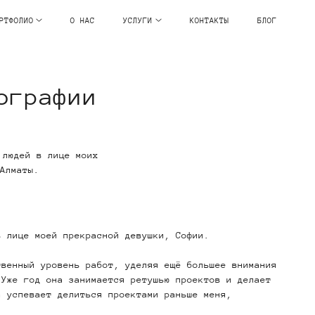
РТФОЛИО
О НАС
УСЛУГИ
КОНТАКТЫ
БЛОГ
ографии
 людей в лице моих
Алматы.
в лице моей прекрасной девушки, Софии.
твенный уровень работ, уделяя ещё большее внимания
 Уже год она занимается ретушью проектов и делает
а успевает делиться проектами раньше меня,