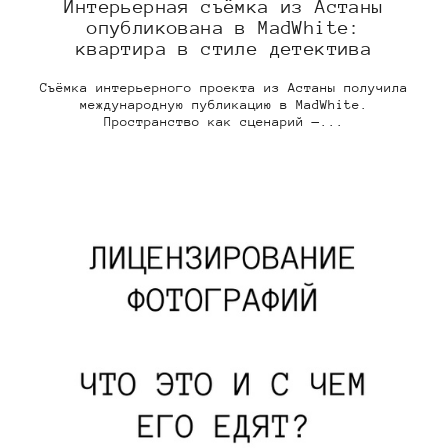
Интерьерная съёмка из Астаны
опубликована в MadWhite:
квартира в стиле детектива
Съёмка интерьерного проекта из Астаны получила
международную публикацию в MadWhite.
Пространство как сценарий —...