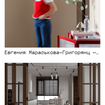
Евгения Мараськова-Григорянц — Atlant