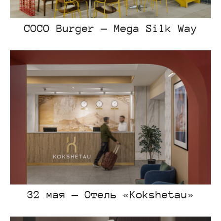
COCO Burger — Mega Silk Way
32 мая — Отель «Kokshetau»