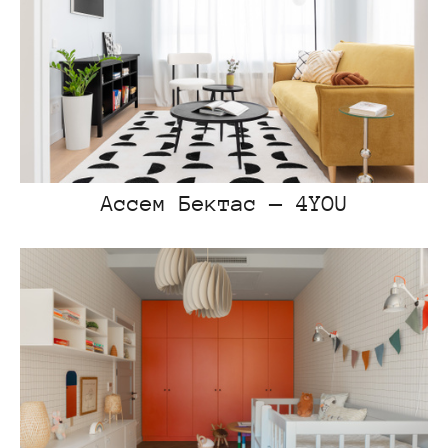
Ассем Бектас — 4YOU