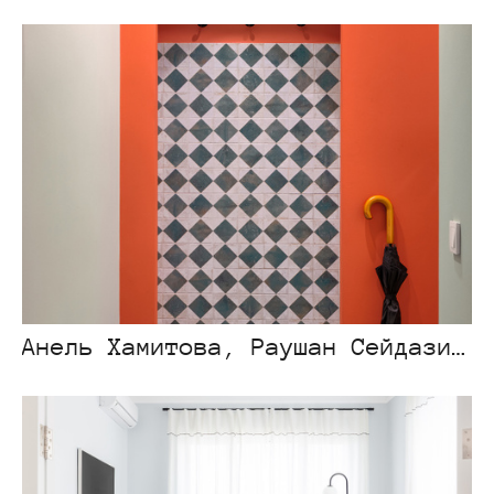
Анель Хамитова, Раушан Сейдазимова — частный проект