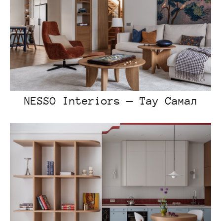
NESSO Interiors — Тау Самал