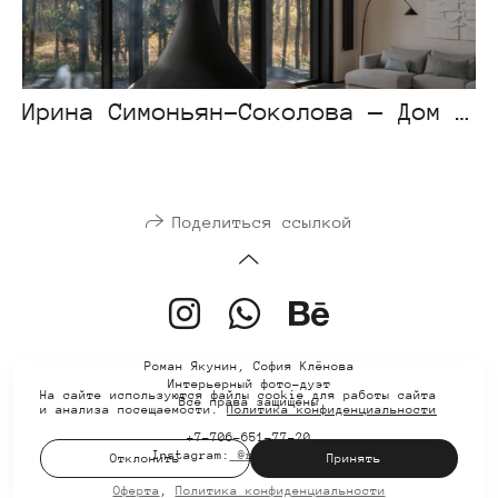
Ирина Симоньян-Соколова — Дом в Лесу
Поделиться ссылкой
Роман Якунин, София Клёнова
Интерьерный фото-дуэт
На сайте используются файлы cookie для работы сайта
Все права защищены
и анализа посещаемости.
Политика конфиденциальности
+7-706-651-77-20
Instagram:
@romeindaworld
Отклонить
Принять
Оферта
,
Политика конфиденциальности